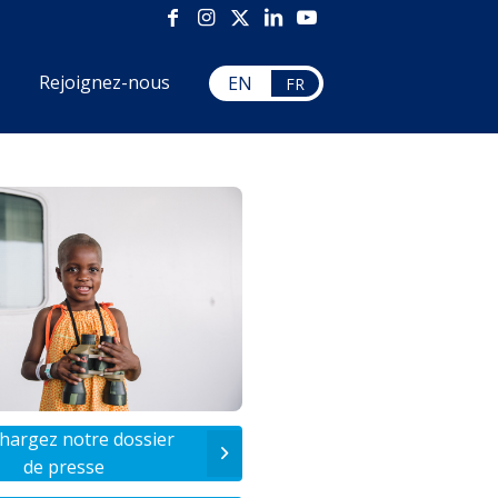
Rejoignez-nous
EN
FR
hargez notre dossier
de presse