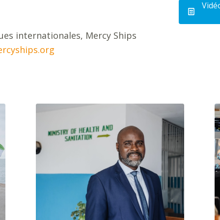
Vidé
t
ues internationales, Mercy Ships
rcyships.org