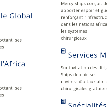
Mercy Ships conçoit 
apporter espoir et gué
le Global
renforçant l’infrastru
dans les nations afric
les systèmes
chirurgicaux.
ottant, ses
ues
Services M
l’Africa
Sur invitation des dir
Ships déploie ses
navires-hôpitaux afin d
ottant, ses
chirurgicales gratuite
ues
Spécialités