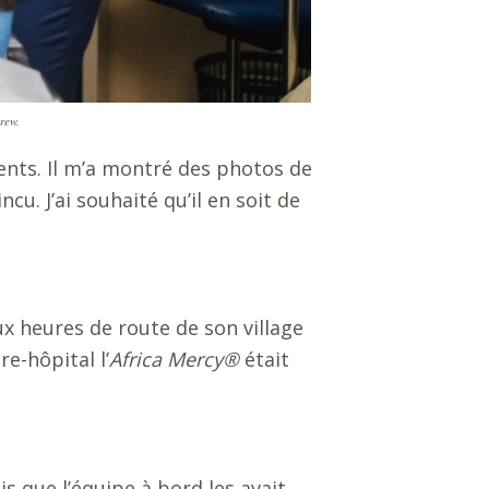
rew.
tients. Il m’a montré des photos de
u. J’ai souhaité qu’il en soit de
ux heures de route de son village
re-hôpital l’
Africa Mercy
®
était
s que l’équipe à bord les avait