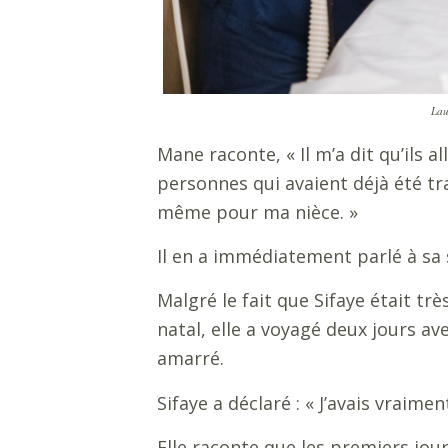
Lau
Mane raconte,
«
Il m’a dit qu’ils
personnes qui avaient déjà été tra
même pour ma nièce.
»
Il en a immédiatement parlé à sa
Malgré le fait que Sifaye était trè
natal, elle a voyagé deux jours ave
amarré.
Sifaye a déclaré :
«
J’avais vraime
Elle raconte que les premiers jou