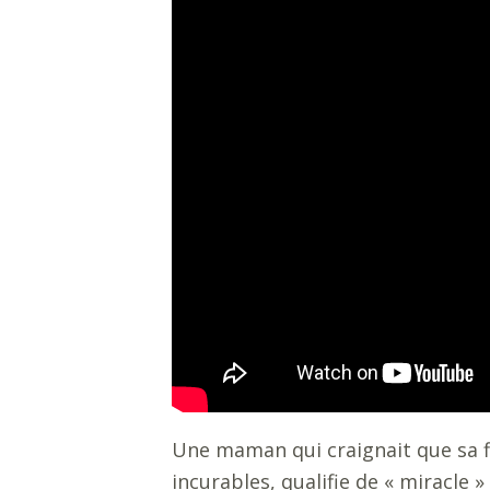
Une maman qui craignait que sa fil
incurables, qualifie de
«
miracle
»