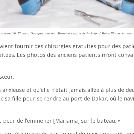
ra Blundell, Physical Therapist, cuts into Mariama’s cast with the help of Mame Birame Sy, day c
 allaient fournir des chirurgies gratuites pour des pa
itées. Les photos des anciens patients m’ont convainc
 sœur.
s anxieuse et qu’elle n’était jamais allée
à plus de de
c sa fille pour se rendre au port de Dakar, où le navi
nt peur de l’emmener [Mariama] sur le bateau.
»
rs ont été marqués par un mal du pays constant, mai